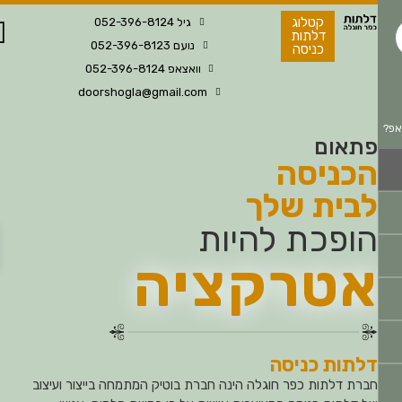
קטלוג
גיל 052-396-8124
דלתות
נועם 052-396-8123
כניסה
וואצאפ 052-396-8124
doorshogla@gmail.com
צילו
פתאום
עידן
הכניסה
אסל
-
לבית שלך
סנא
פתח
הופכת להיות
אטרקציה
דלתות כניסה
חברת דלתות כפר חוגלה הינה חברת בוטיק המתמחה בייצור ועיצוב