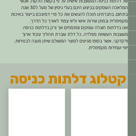
של דלתות כניסה המעוצבות אישית על פי בקשת הלקוח, אנשי
המלאכה העוסקים בביצוע הינם בעלי ניסיון של מעל ל30 שנה
בתחום. בחברתינו תוכלו להגשים את כל פרי דמיונכם בייצור באיכות
מקסימלית ובמתן שירות אישי וליווי צמוד לאורך כל הדרך.
אנו בדלתות חוגלה עוסקים ומתמחים אך ורק בדלתות כניסה
מעוצבות העשויות מפלדה, כל דלת עוברת תהליך עיבוד ארוך
ודקדקני, אשר בסופו מגיעים למוצר המושלם שיתן מענה לבטיחות,
יופי ועמידות מקסימלית.
קטלוג דלתות כניסה