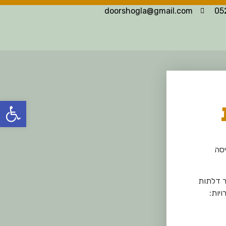
doorshogla@gmail.com
פתח
סה
ר דלתות
יות: