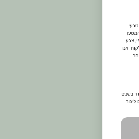
טבעי
המטען
, צבע
וח. אנו
חר
ד בשנים
ליצור