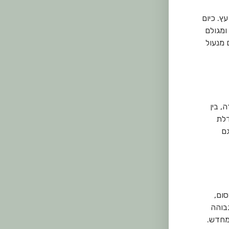
ץ. כיום
ומגולם
 מנעול
, בין
דלת
גם
סום,
גבוהה
 מחדש.