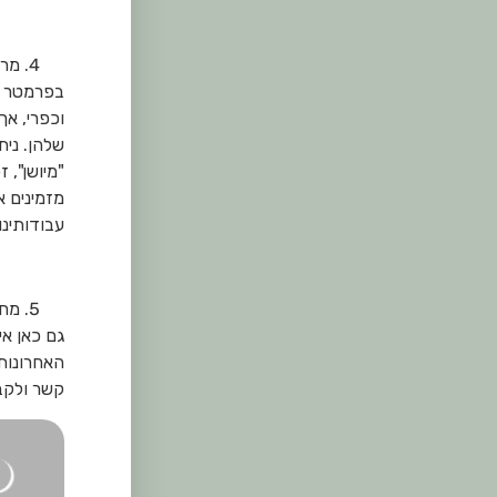
מר
בפרמטר ז
וכפרי, אך
שלהן. נית
"מיושן", 
מזמינים 
עבודותינו.
מחי
גם כאן אי
האחרונות 
קשר ולקב