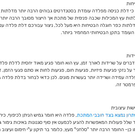
חות
 כי דלת כניסה מפלדה עומדת בסטנדרטים גבוהים הרבה יותר מדלתות ע
לתות עץ המכילות שכבה פנימית של מתכת אך הייצור מסובך הרבה יותר 
דלתות כפר חוגלה הבטיחות היא מעל לכל, ניצור עבורכם דלת פלדה עם
העומד בתקן הבטיחותי המחמיר ביותר.
דות
דברים על שרידות לאורך זמן, עץ הוא חומר פגיע מאוד יחסית לדלת פלדה
על נזקי פגיעות פיזיות, פגיעות חום, פגיעות לחות או סתם פגעי הזמן, 
לדה עמידה ושרידה יותר בעשרות מונים. לכן כדאי לבחור בדלת פלדה 
רמטר זה.
שות עיצובית
תרון נמצא בצד חובבי המתכת
, פלדה היא חומר גמיש הניתן לכיפוף, כיר
ד שלל פעולות המאפשרות להגיע לכמעט אין סוף סגנונות באיכות גימור 
ו כן- החומר הרבה יותר "סלחני" מעץ, כלומר בר תיקון ע"י חימום ועיצוב