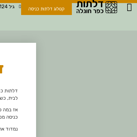
גיל 052-396-8124
קטלוג דלתות כניסה
ד
דלתות כנ
לבית
, כש
אז במה כד
כניסה מפל
נמדוד את