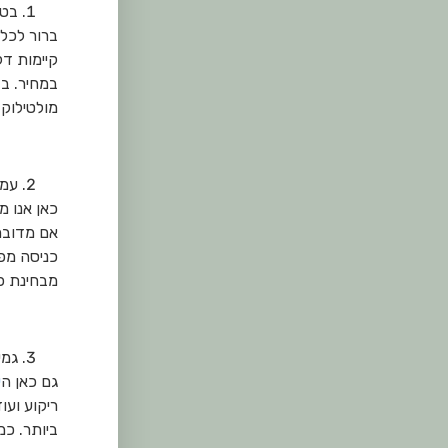
בטי
ברור לכל
קיימות ד
במחיר. ב
מולטילוק 
עמי
כאן אנו מ
אם מדובר 
כניסה מפ
מבחינת פ
גמי
גם כאן ה
י
ריקוע ועו
ביותר. כמ