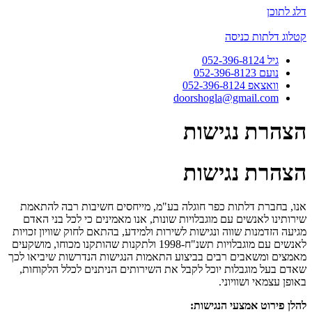
דלג לתוכן
קטלוג דלתות כניסה
גיל 052-396-8124
נועם 052-396-8123
וואצאפ 052-396-8124
doorshogla@gmail.com
הצהרת נגישות
הצהרת נגישות
אנו
,
בחברת דלתות כפר חוגלה בע
"
מ
,
מייחסים חשיבות רבה להתאמת
שירותינו לאנשים עם מוגבלויות שונות
,
אנו מאמינים כי לכל בני האדם
מגיעה הזדמנות שווה ונגישות לשירות ולמידע
,
בהתאם לחוק שוויון זכויות
לאנשים עם מוגבלויות תשנ
"
ח
-1998
ולתקנות שהותקנו מכוחו
,
מושקעים
מאמצים ומשאבים רבים בביצוע התאמות הנגישות הנדרשות שיביאו לכך
שאדם בעל מוגבלות יוכל לקבל את השירותים הניתנים לכלל הלקוחות
,
באופן עצמאי ושוויוני
.
להלן
פירוט
אמצעי
הנגישות
: