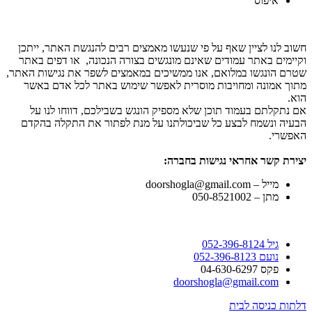
איפוס
חשוב לנו לציין שאף על פי שנעשו מאמצים רבים להנגשת האתר, ייתכן
וקיימים באתר עמודים שאינם מונגשים בצורה הנכונה,
או דפים באתר
שטרם הונגשו במלואם, אנו ממשיכים במאמצים לשפר את נגישות האתר,
מתוך אמונה ומחויבות מוסרית לאפשר שימוש באתר לכל אדם באשר
הוא.
אם נתקלתם בעמוד תוכן שלא מספיק הונגש בשבילכם, דווחו לנו על
הבעיה ונשמח לבצע כל שביכולתנו על מנת לפתור את התקלה בהקדם
האפשרי.
יצירת
קשר אחראי נגישות בחברה
:
מייל
–
doorshogla@gmail.com
מתן
–
050-8521002
גיל 052-396-8124
נועם 052-396-8123
פקס 04-630-6297
doorshogla@gmail.com
דלתות כניסה לבית