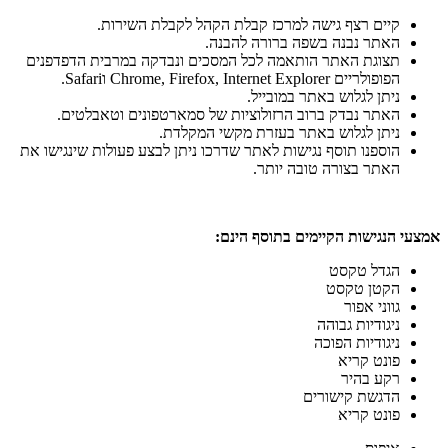
קיים רצף גישה למרכז קבלת הקהל לקבלת השירות
.
האתר נבנה בשפה ברורה להבנה
.
תצוגת האתר הותאמה לכל המסכים ונבדקה במרבית הדפדפנים
הפופולריים
Internet Explorer
,
Firefox
,
Chrome
ו
Safari
.
ניתן לגלוש באתר במובייל
.
האתר נבדק ברוב הרזולוציות של סמארטפונים וטאבלטים
.
ניתן לגלוש באתר בעזרת מקשי המקלדת
.
הוספנו תוסף נגישות לאתר שדרכו ניתן לבצע פעולות שינגישו את
האתר בצורה טובה יותר
.
אמצעי
הנגישות
הקיימים
בתוסף
הינם
:
הגדל טקסט
הקטן טקסט
גווני אפור
ניגודיות גבוהה
ניגודיות הפוכה
פונט קריא
רקע בהיר
הדגשת קישורים
פונט קריא