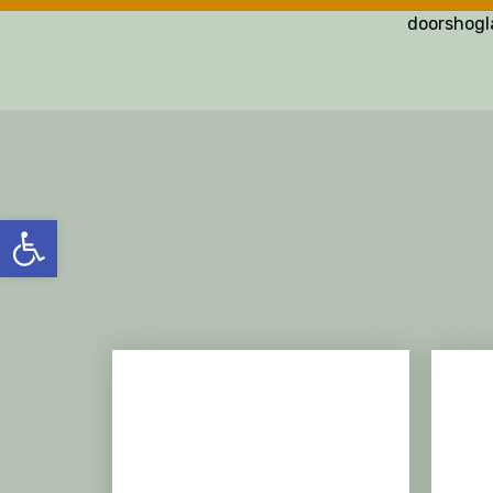
doorshog
פתח