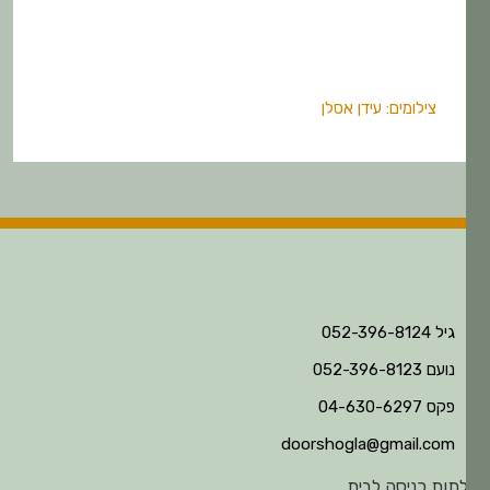
צילומים: עידן אסלן
גיל 052-396-8124
נועם 052-396-8123
פקס 04-630-6297
doorshogla@gmail.com
תות כניסה לבית