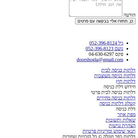
הודעה
כן, תחזרו אליי בבקשה עם פרטים
גיל 052-396-8124
נועם 052-396-8123
פקס 04-630-6297
doorshogla@gmail.com
דלתות כניסה לבית
דלתות כניסה מעוצבות
דלתות חוץ
חידוש דלת כניסה
דלתות כניסה לבית פרטי
דלתות כניסה מחירים
קטלוג דלתות כניסה
דלת כניסה
מפת אתר
שאלות ותשובות
הצהרת נגישות
תנאי שימוש ומדיניות פרטיות
דלתות כפר חוגלה © כל הזכויות שמורות