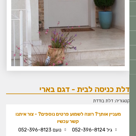
לת כניסה לבית - דגם בארי
טגוריה:
דלת בודדת
מעניין אותך? רוצה לשמוע פרטים נוספים? - צור איתנו
קשר עכשיו
גיל 052-396-8124
נועם 052-396-8123