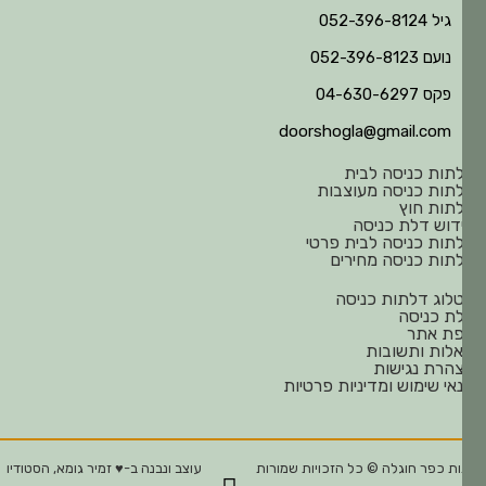
גיל 052-396-8124
נועם 052-396-8123
פקס 04-630-6297
doorshogla@gmail.com
תות כניסה לבית
תות כניסה מעוצבות
תות חוץ
דוש דלת כניסה
תות כניסה לבית פרטי
תות כניסה מחירים
לוג דלתות כניסה
ת כניסה
ת אתר
לות ותשובות
הרת נגישות
אי שימוש ומדיניות פרטיות
ת כפר חוגלה © כל הזכויות שמורות
עוצב ונבנה ב-♥︎ זמיר גומא, הסטודיו