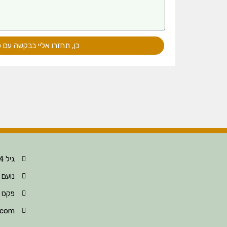
כן, תחזרו אליי בבקשה עם 
גיל 052-396-8124
נועם 052-396-8123
פקס 04-630-6297
.com