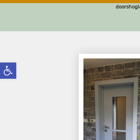
doorshog
פתח