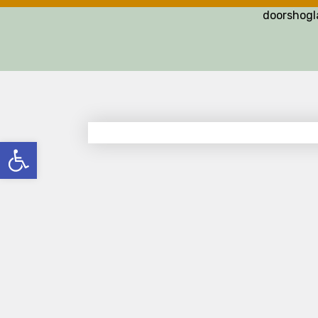
doorshog
פתח