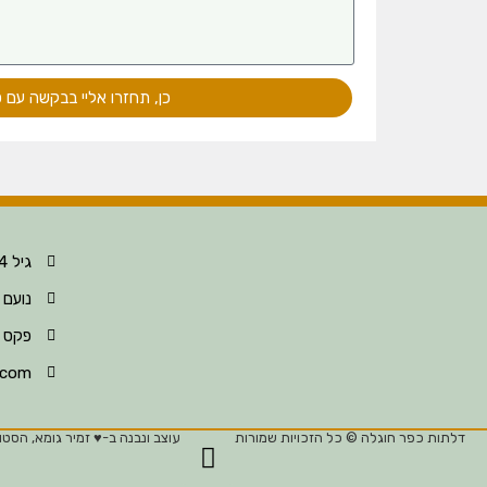
כן, תחזרו אליי בבקשה עם 
גיל 052-396-8124
נועם 052-396-8123
פקס 04-630-6297
.com
דלתות כפר חוגלה © כל הזכויות שמורות
עוצב ונבנה ב-♥︎ זמיר גומא, הסטוד