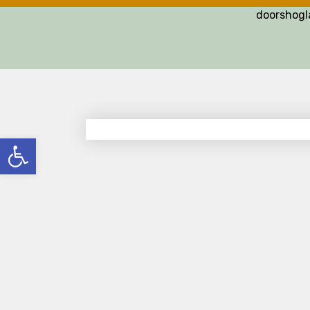
doorshog
פתח