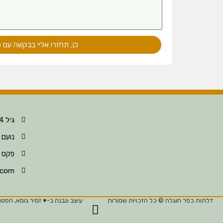
כן, תחזרו אליי בבקשה עם 
גיל 052-396-8124
נועם 052-396-8123
פקס 04-630-6297
.com
דלתות כפר חוגלה © כל הזכויות שמורות
עוצב ונבנה ב-♥︎ זמיר גומא, הסטוד