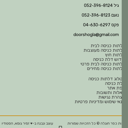
גיל 052-396-8124
נועם 052-396-8123
פקס 04-630-6297
doorshogla@gmail.com
תות כניסה לבית
תות כניסה מעוצבות
תות חוץ
דוש דלת כניסה
תות כניסה לבית פרטי
תות כניסה מחירים
לוג דלתות כניסה
ת כניסה
ת אתר
לות ותשובות
הרת נגישות
אי שימוש ומדיניות פרטיות
ת כפר חוגלה © כל הזכויות שמורות
עוצב ונבנה ב-♥︎ זמיר גומא, הסטודיו