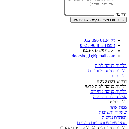
הודעה
כן, תחזרו אליי בבקשה עם פרטים
גיל 052-396-8124
נועם 052-396-8123
פקס 04-630-6297
doorshogla@gmail.com
דלתות כניסה לבית
דלתות כניסה מעוצבות
דלתות חוץ
חידוש דלת כניסה
דלתות כניסה לבית פרטי
דלתות כניסה מחירים
קטלוג דלתות כניסה
דלת כניסה
מפת אתר
שאלות ותשובות
הצהרת נגישות
תנאי שימוש ומדיניות פרטיות
דלתות כפר חוגלה © כל הזכויות שמורות