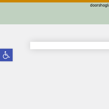
doorshog
פתח