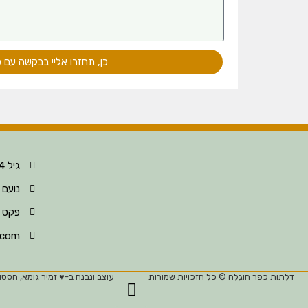
כן, תחזרו אליי בבקשה עם 
גיל 052-396-8124
נועם 052-396-8123
פקס 04-630-6297
.com
דלתות כפר חוגלה © כל הזכויות שמורות
עוצב ונבנה ב-♥︎ זמיר גומא, הסטוד