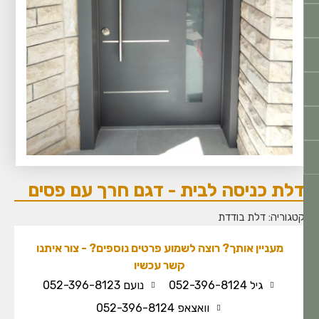
לת כניסה לבית - דגם חרך עם פסים
טגוריה:
דלת בודדת
מעניין אותך? רוצה לשמוע פרטים נוספים? - צור איתנו
קשר עכשיו
גיל 052-396-8124
נועם 052-396-8123
וואצאפ 052-396-8124