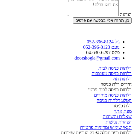
הודעה
כן, תחזרו אליי בבקשה עם פרטים
גיל 052-396-8124
נועם 052-396-8123
פקס 04-630-6297
doorshogla@gmail.com
דלתות כניסה לבית
דלתות כניסה מעוצבות
דלתות חוץ
חידוש דלת כניסה
דלתות כניסה לבית פרטי
דלתות כניסה מחירים
קטלוג דלתות כניסה
דלת כניסה
מפת אתר
שאלות ותשובות
הצהרת נגישות
תנאי שימוש ומדיניות פרטיות
דלתות כפר חוגלה © כל הזכויות שמורות