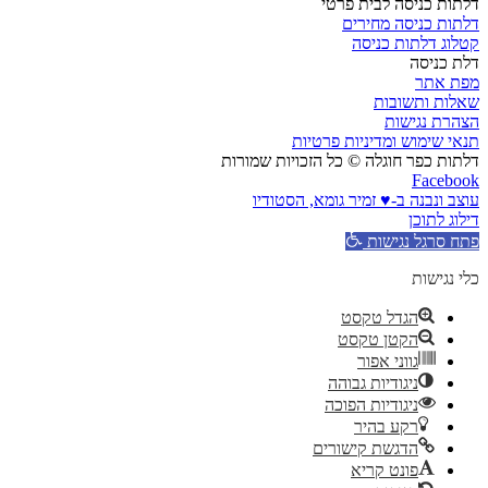
דלתות כניסה לבית פרטי
דלתות כניסה מחירים
קטלוג דלתות כניסה
דלת כניסה
מפת אתר
שאלות ותשובות
הצהרת נגישות
תנאי שימוש ומדיניות פרטיות
דלתות כפר חוגלה © כל הזכויות שמורות
Facebook
עוצב ונבנה ב-♥︎ זמיר גומא, הסטודיו
דילוג לתוכן
פתח סרגל נגישות
כלי נגישות
הגדל טקסט
הקטן טקסט
גווני אפור
ניגודיות גבוהה
ניגודיות הפוכה
רקע בהיר
הדגשת קישורים
פונט קריא