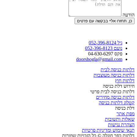
הודעה
כן, תחזרו אליי בבקשה עם פרטים
גיל 052-396-8124
נועם 052-396-8123
פקס 04-630-6297
doorshogla@gmail.com
דלתות כניסה לבית
דלתות כניסה מעוצבות
דלתות חוץ
חידוש דלת כניסה
דלתות כניסה לבית פרטי
דלתות כניסה מחירים
קטלוג דלתות כניסה
דלת כניסה
מפת אתר
שאלות ותשובות
הצהרת נגישות
תנאי שימוש ומדיניות פרטיות
דלתות כפר חוגלה © כל הזכויות שמורות