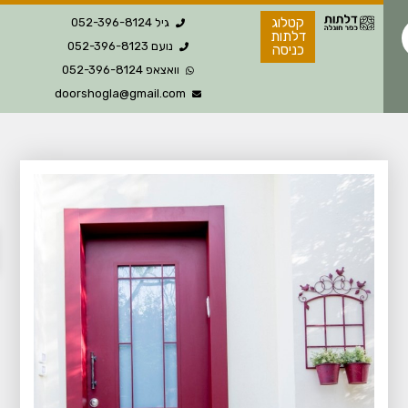
קטלוג
גיל 052-396-8124
דלתות
נועם 052-396-8123
כניסה
וואצאפ 052-396-8124
doorshogla@gmail.com
פת