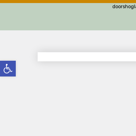
doorshog
פתח