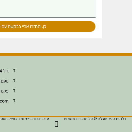
כן, תחזרו אליי בבקשה עם 
גיל 052-396-8124
נועם 052-396-8123
פקס 04-630-6297
.com
דלתות כפר חוגלה © כל הזכויות שמורות
עוצב ונבנה ב-♥︎ זמיר גומא, הסטוד