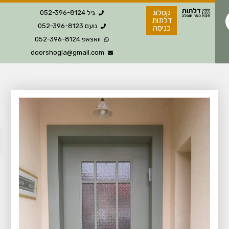
קטלוג
גיל 052-396-8124
דלתות
נועם 052-396-8123
כניסה
וואצאפ 052-396-8124
doorshogla@gmail.com
פת