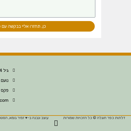
כן, תחזרו אליי בבקשה עם 
גיל 052-396-8124
נועם 052-396-8123
פקס 04-630-6297
.com
דלתות כפר חוגלה © כל הזכויות שמורות
עוצב ונבנה ב-♥︎ זמיר גומא, הסטוד