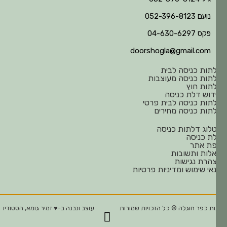
נועם 052-396-8123
פקס 04-630-6297
doorshogla@gmail.com
תות כניסה לבית
תות כניסה מעוצבות
תות חוץ
דוש דלת כניסה
תות כניסה לבית פרטי
תות כניסה מחירים
לוג דלתות כניסה
ת כניסה
ת אתר
לות ותשובות
הרת נגישות
אי שימוש ומדיניות פרטיות
ת כפר חוגלה © כל הזכויות שמורות
עוצב ונבנה ב-♥︎ זמיר גומא, הסטודיו