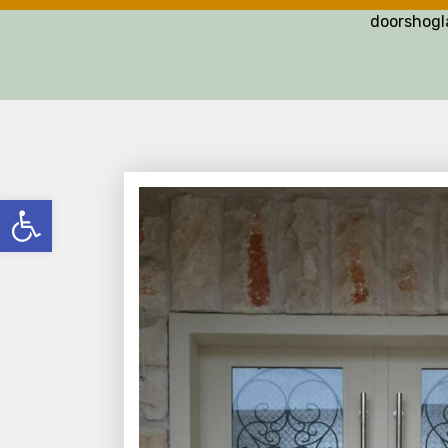
doorshog
פתח