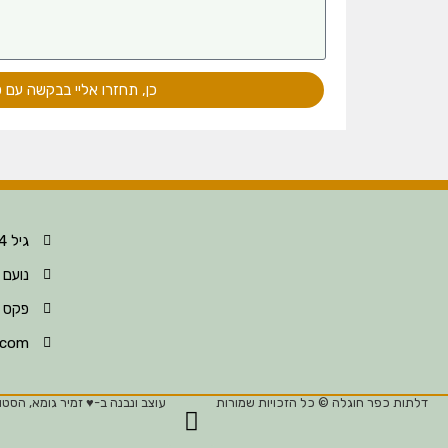
כן, תחזרו אליי בבקשה עם 
גיל 052-396-8124
נועם 052-396-8123
פקס 04-630-6297
.com
דלתות כפר חוגלה © כל הזכויות שמורות
עוצב ונבנה ב-♥︎ זמיר גומא, הסטוד