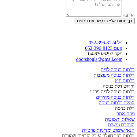
הודעה
כן, תחזרו אליי בבקשה עם פרטים
גיל 052-396-8124
נועם 052-396-8123
פקס 04-630-6297
doorshogla@gmail.com
דלתות כניסה לבית
דלתות כניסה מעוצבות
דלתות חוץ
חידוש דלת כניסה
דלתות כניסה לבית פרטי
דלתות כניסה מחירים
קטלוג דלתות כניסה
דלת כניסה
מפת אתר
שאלות ותשובות
הצהרת נגישות
תנאי שימוש ומדיניות פרטיות
דלתות כפר חוגלה © כל הזכויות שמורות