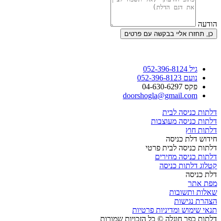
הודעה
כן, תחזרו אליי בבקשה עם פרטים
גיל 052-396-8124
נועם 052-396-8123
פקס 04-630-6297
doorshogla@gmail.com
דלתות כניסה לבית
דלתות כניסה מעוצבות
דלתות חוץ
חידוש דלת כניסה
דלתות כניסה לבית פרטי
דלתות כניסה מחירים
קטלוג דלתות כניסה
דלת כניסה
מפת אתר
שאלות ותשובות
הצהרת נגישות
תנאי שימוש ומדיניות פרטיות
דלתות כפר חוגלה © כל הזכויות שמורות