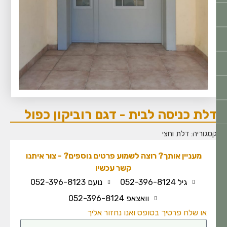
לת כניסה לבית - דגם רוביקון כפול
טגוריה:
דלת וחצי
מעניין אותך? רוצה לשמוע פרטים נוספים? - צור איתנו
קשר עכשיו
גיל 052-396-8124
נועם 052-396-8123
וואצאפ 052-396-8124
או שלח פרטיך בטופס ואנו נחזור אליך