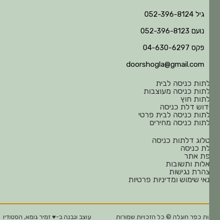
גיל 052-396-8124
נועם 052-396-8123
פקס 04-630-6297
doorshogla@gmail.com
תות כניסה לבית
תות כניסה מעוצבות
תות חוץ
דוש דלת כניסה
תות כניסה לבית פרטי
תות כניסה מחירים
לוג דלתות כניסה
ת כניסה
ת אתר
לות ותשובות
הרת נגישות
אי שימוש ומדיניות פרטיות
ת כפר חוגלה © כל הזכויות שמורות
עוצב ונבנה ב-♥︎ זמיר גומא, הסטודיו