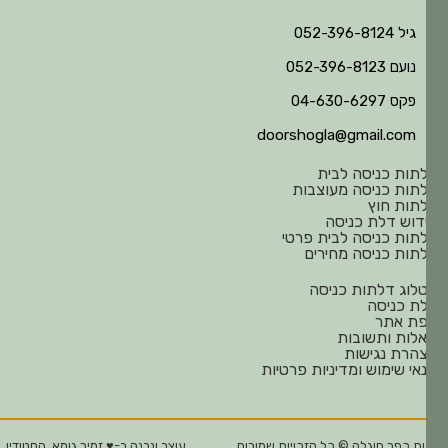
גיל 052-396-8124
נועם 052-396-8123
פקס 04-630-6297
doorshogla@gmail.com
תות כניסה לבית
תות כניסה מעוצבות
תות חוץ
דוש דלת כניסה
תות כניסה לבית פרטי
תות כניסה מחירים
לוג דלתות כניסה
ת כניסה
ת אתר
לות ותשובות
הרת נגישות
אי שימוש ומדיניות פרטיות
ת כפר חוגלה © כל הזכויות שמורות
עוצב ונבנה ב-♥︎ זמיר גומא, הסטודיו