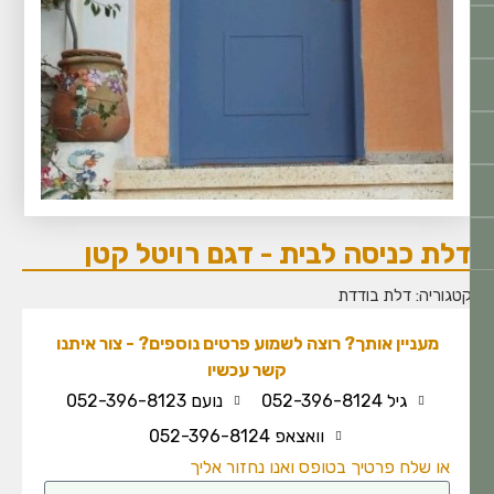
לת כניסה לבית - דגם רויטל קטן
טגוריה:
דלת בודדת
מעניין אותך? רוצה לשמוע פרטים נוספים? - צור איתנו
קשר עכשיו
גיל 052-396-8124
נועם 052-396-8123
וואצאפ 052-396-8124
או שלח פרטיך בטופס ואנו נחזור אליך