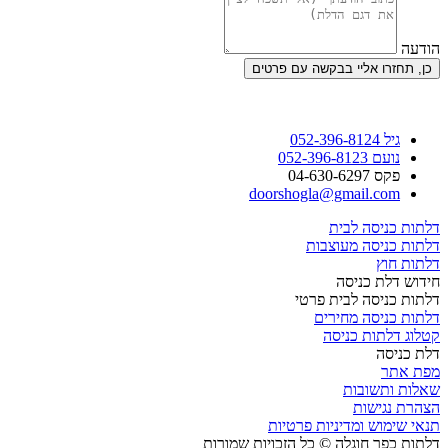
הודעה
כן, תחזרו אליי בבקשה עם פרטים
גיל 052-396-8124
נועם 052-396-8123
פקס 04-630-6297
doorshogla@gmail.com
דלתות כניסה לבית
דלתות כניסה מעוצבות
דלתות חוץ
חידוש דלת כניסה
דלתות כניסה לבית פרטי
דלתות כניסה מחירים
קטלוג דלתות כניסה
דלת כניסה
מפת אתר
שאלות ותשובות
הצהרת נגישות
תנאי שימוש ומדיניות פרטיות
דלתות כפר חוגלה © כל הזכויות שמורות