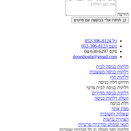
הודעה
כן, תחזרו אליי בבקשה עם פרטים
גיל 052-396-8124
נועם 052-396-8123
פקס 04-630-6297
doorshogla@gmail.com
דלתות כניסה לבית
דלתות כניסה מעוצבות
דלתות חוץ
חידוש דלת כניסה
דלתות כניסה לבית פרטי
דלתות כניסה מחירים
קטלוג דלתות כניסה
דלת כניסה
מפת אתר
שאלות ותשובות
הצהרת נגישות
תנאי שימוש ומדיניות פרטיות
דלתות כפר חוגלה © כל הזכויות שמורות